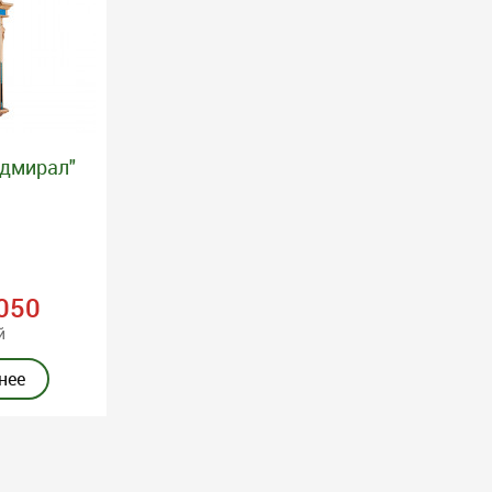
Адмирал"
050
й
нее