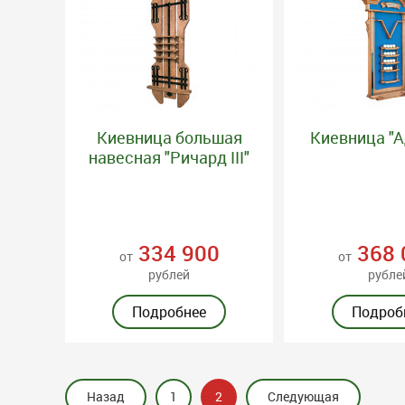
Киевница большая
Киевница "
навесная "Ричард III"
334 900
368 
от
от
рублей
рубле
Подробнее
Подроб
Назад
1
2
Следующая