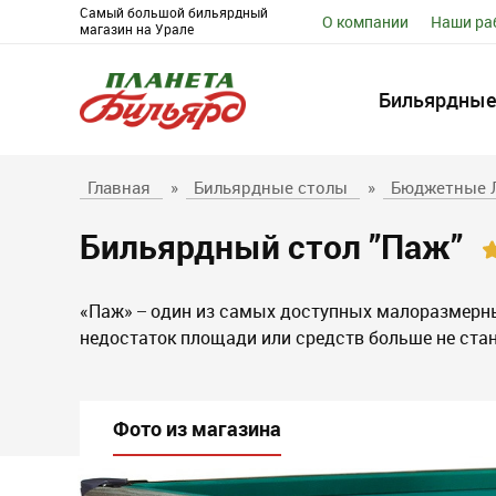
Самый большой бильярдный
О компании
Наши ра
магазин на Урале
Бильярдные
Главная
»
Бильярдные столы
»
Бюджетные 
Бильярдный стол ”Паж”
«Паж» ̶ один из самых доступных малоразмерны
недостаток площади или средств больше не ста
Фото из магазина