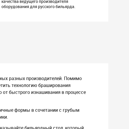
качества ведущего производителя
оборудования для русского бильярда.
амых разных производителей. Помимо
метить технологию браширования
о от быстрого изнашивания в процессе
оничные формы в сочетании с грубым
ики.
аказывайте бильярдный стол, который