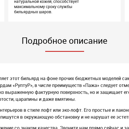
натуральной кожей, способствует
максимальному сроку службы
бильярдных шаров.
Подробное описание
еляет этот бильярд на фоне прочих бюджетных моделей с
ярдам «РуптуР», в числе преимуществ «Пажа» следует от
рко выраженную фактурную поверхность, но и защищает ег
ртости, царапины и даже вмятины.
интерьеров в стиле лофт или эко-лофт. Его простые и лак
пишутся в окружающую обстановку и не нарушат ее эстет
жение со знаком качества. Звоните нам прямо сейчас и з