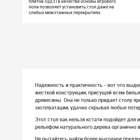
плитой ЛДСП в качестве основы игрового
поля позволяет установить стол даже на
слабых межэтажных перекрытиях.
Надежность и практичность ̶ вот что выд
жесткой конструкции, присущей всем биль
древесины. Она не только придает столу я
эксплуатации, удачно скрывая любые поте
Этот стол как нельзя кстати подойдет для 
рельефом натурального дерева органично в
Не пытайтесь найти более выгодное предло