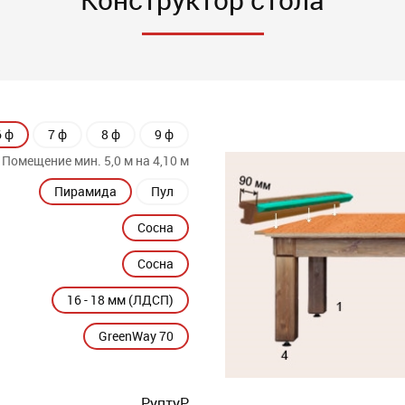
6 ф
7 ф
8 ф
9 ф
Помещение мин. 5,0 м на 4,10 м
Пирамида
Пул
Сосна
Сосна
16 - 18 мм (ЛДСП)
GreenWay 70
РуптуР