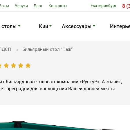
8 (
Екатеринбург
боты
Услуги
Блог
Контакты
 столы
Кии
Аксессуары
Интерь
ЛДСП
»
Бильярдный стол ”Паж”
х бильярдных столов от компании «РуптуР». А значит,
нет преградой для воплощения Вашей давней мечты.