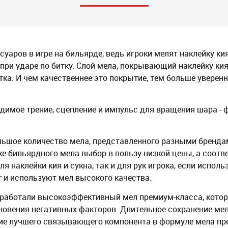
суаров в игре на бильярде, ведь игроки мелят наклейку к
ри ударе по битку. Слой мела, покрывающий наклейку ки
тка. И чем качественнее это покрытие, тем больше уверен
одимое трение, сцепление и импульс для вращения шара - 
ьшое количество мела, представленного разными брендам
ке бильярдного мела выбор в пользу низкой цены, а соотв
 наклейки кия и сукна, так и для рук игрока, если исполь
и используют мел высокого качества.
зработали высокоэффективный мел премиум-класса, которы
овения негативных факторов. Длительное сохранение мело
чие лучшего связывающего компонента в формуле мела пр