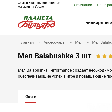
Самый большой бильярдный
О компании
Наши ра
магазин на Урале
Бильярдные
Главная
»
Аксессуары
»
Мел
»
Мел Balabu
Мел Balabushka 3 шт
Мел Balabushka Performance создает необходимо
обеспечивающие успех в игре и повышающие пр
Фото