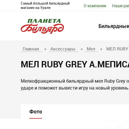
Самый большой бильярдный
О компании
Наши ра
магазин на Урале
Бильярдные
Главная
»
Аксессуары
»
Мел
»
МЕЛ RUBY
МЕЛ RUBY GREY А.МЕПИ
Мелкофракционный бильярдный мел Ruby Grey о
ударе и поможет вывести игру на новый уровень
Фото