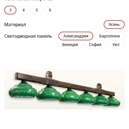
3
4
5
6
Материал
Ясень
Светодиодная панель
Александрия
Барселона
Венеция
София
Уют